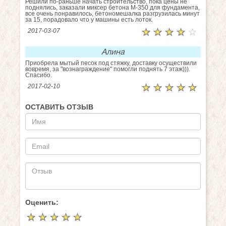
Решили по-раньше начать строительство, пока цены не
поднялись, заказали миксер бетона М-350 для фундамента,
все очень понравилось, бетономешалка разгрузилась минут
за 15, порадовало что у машины есть лоток.
☆
★
☆
★
☆
★
☆
★
☆
★
2017-03-07
Алина
Приобрела мытый песок под стяжку, доставку осуществили
вовремя, за "вознаграждение" помогли поднять 7 этаж))).
Спасибо.
☆
★
☆
★
☆
★
☆
★
☆
★
2017-02-10
ОСТАВИТЬ ОТЗЫВ
Оценить:
☆
★
☆
★
☆
★
☆
★
☆
★