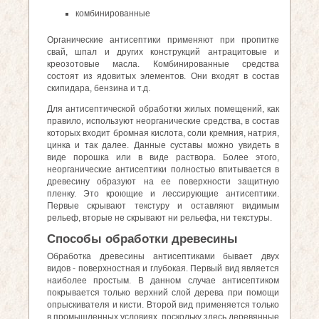
комбинированные
Органические антисептики применяют при пропитке
свай, шпал и других конструкций антрацитовые и
креозотовые масла. Комбинированные средства
состоят из ядовитых элементов. Они входят в состав
скипидара, бензина и т.д.
Для антисептической обработки жилых помещений, как
правило, используют неорганические средства, в состав
которых входит бромная кислота, соли кремния, натрия,
цинка и так далее. Данные суставы можно увидеть в
виде порошка или в виде раствора. Более этого,
неорганические антисептики полностью впитывается в
древесину образуют на ее поверхности защитную
пленку. Это кроющие и лессирующие антисептики.
Первые скрывают текстуру и оставляют видимым
рельеф, вторые не скрывают ни рельефа, ни текстуры.
Способы обработки древесины
Обработка древесины антисептиками бывает двух
видов - поверхностная и глубокая. Первый вид является
наиболее простым. В данном случае антисептиком
покрывается только верхний слой дерева при помощи
опрыскивателя и кисти. Второй вид применяется только
в промышленных условиях, поскольку здесь деревянные