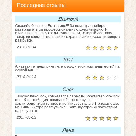
Последние отзывы
Дмитрий
Спасибо большое Екатерине!!! За помощь в выборе
материала, и за профессиональную консультацию. И
отдельное спасибо водителю Газели, который доставил
товар во время, в целости и сохранности и оказал помощь в
разгрузке.
☆
★
☆
★
☆
★
☆
★
☆
★
2018-07-04
КИТ
А название предприятия, его адс, у этой компании есть? На
случай б/н.
☆
★
☆
★
☆
★
☆
★
☆
★
2018-04-13
Олег
Заказал пеноблок, сомневался перед выбором газоблок или
пеноблок, победил последний поскольку по
характеристикам теплее и не так сосет влагу. Приехало две
машины быстро разгрузились, закончу стройку посмотрим
на результат
☆
★
☆
★
☆
★
☆
★
☆
★
2017-05-13
Лена