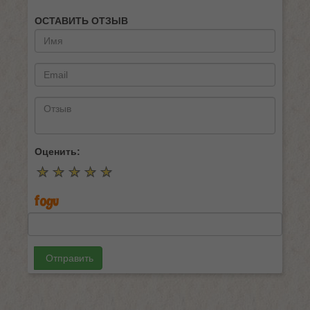
ОСТАВИТЬ ОТЗЫВ
Оценить:
☆
★
☆
★
☆
★
☆
★
☆
★
Отправить