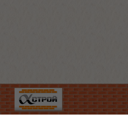
Статьи
О нас
Контакты
alfastroy.kharkov.ua
:
4.8
из
5
(голосов:
6
)