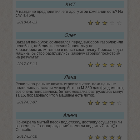
КИТ
А название предприятия, его адс, у этой компании есть? На
случай б/н.
☆
★
☆
★
☆
★
☆
★
☆
★
2018-04-13
Олег
Заказал пеноблок, сомневался перед выбором газоблок или
пеноблок, победил последний поскольку по
характеристикам теплее и не так сосет влагу. Приехало две
машины быстро разгрузились, закончу стройку посмотрим
на результат
☆
★
☆
★
☆
★
☆
★
☆
★
2017-05-13
Лена
Решили по-раньше начать строительство, пока цены не
поднялись, заказали миксер бетона М-350 для фундамента,
все очень понравилось, бетономешалка разгрузилась минут
за 15, порадовало что у машины есть лоток.
☆
★
☆
★
☆
★
☆
★
☆
★
2017-03-07
Алина
Приобрела мытый песок под стяжку, доставку осуществили
вовремя, за "вознаграждение" помогли поднять 7 этаж))).
Спасибо.
☆
★
☆
★
☆
★
☆
★
☆
★
2017-02-10