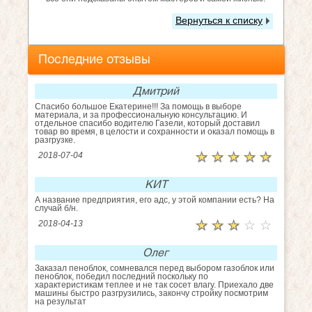
Вернуться к списку
Последние отзывы
Дмитрий
Спасибо большое Екатерине!!! За помощь в выборе
материала, и за профессиональную консультацию. И
отдельное спасибо водителю Газели, который доставил
товар во время, в целости и сохранности и оказал помощь в
разгрузке.
☆
★
☆
★
☆
★
☆
★
☆
★
2018-07-04
КИТ
А название предприятия, его адс, у этой компании есть? На
случай б/н.
☆
★
☆
★
☆
★
☆
★
☆
★
2018-04-13
Олег
Заказал пеноблок, сомневался перед выбором газоблок или
пеноблок, победил последний поскольку по
характеристикам теплее и не так сосет влагу. Приехало две
машины быстро разгрузились, закончу стройку посмотрим
на результат