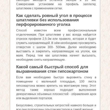
свободно выходить остались зазоры в 10 мм.
Саморезами установим на профиль заплатку,
шпатлюем с применением сетки.
Как сделать ровный угол в процессе
шпатлевки без использования
перфорированного уголка
Способ известен всем профессиональным
отделочникам. При шпатлевке у вас всегда найдется
отрезок профиля 2,5-3м или правило, которая и будет
служить направляющей. В нём необходимо просверлить
отверстия с шагом 300- 500мм. Далее необходимо
выставить и закрепить направляющую на уголок, как
маяк. Перед тем как шпатлевка начнет высыхать,
необходимо снять направляющую.
Какой самый быстрый способ для
выравнивания стен гипсокартоном
Если вам необходимо быстро выровнять стену в
помещении с маленькой площадью, 100 листа
гипсокартона можно крепить на монтажную пену. Этот
метод также хорошо подходит выполнения
декоративных объемных плоскостей - обрамления арок
или выделения порталов.
Безусловно, строительных хитростей намного больше и
все они подсказаны опытом мастеров и самой жизнью.