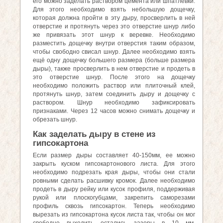
его можно заделать раствором цемента или шпатлёвки.
Для этого необходимо взять небольшую дощечку,
которая должна пройти в эту дыру, просверлить в ней
отверстие и протянуть через это отверстие шнур либо
же привязать этот шнур к веревке. Необходимо
разместить дощечку внутри отверстия таким образом,
чтобы свободно свисал шнур. Далее необходимо взять
ещё одну дощечку большего размера (больше размера
дыры), также просверлить в нем отверстие и продеть в
это отверстие шнур. После этого на дощечку
необходимо положить раствор или плиточный клей,
протянуть шнур, затем соединить дыру и дощечку с
раствором. Шнур необходимо зафиксировать
признаками. Через 12 часов можно снимать дощечку и
обрезать шнур.
Как заделать дыру в стене из
гипсокартона
Если размер дыры составляет 40-150мм, ее можно
закрыть куском гипсокартонового листа. Для этого
необходимо подрезать края дыры, чтобы они стали
ровными сделать расшивку кромок. Далее необходимо
продеть в дыру рейку или кусок профиля, поддерживая
рукой или плоскогубцами, закрепить саморезами
профиль сквозь гипсокартон. Теперь необходимо
вырезать из гипсокартона кусок листа так, чтобы он мог