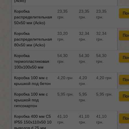
(Acko)
Коробка
23,35
23,35
23,35
По
распределительная
грн.
грн.
грн.
50x50 мм (Acko)
Коробка
33,20
32,34
32,34
По
распределительная
грн.
грн.
грн.
80x50 мм (Acko)
Коробка
54,30
54,30
54,30
По
термопластиковая
грн.
грн.
грн.
100x100x50 мм
Коробка 100 мм с
4,20 грн.
4,20
4,20 грн.
По
крышкой под бетон
грн.
Коробка 100 мм с
5,95 грн.
5,95
5,95 грн.
По
крышкой под
грн.
гипсокартон
Коробка 400 мм C5
41,10
41,10
41,10
По
IP55 150x110x50 10
грн.
грн.
грн.
выводов d.25 мм