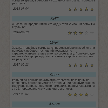
товар во время, в целости и сохранности и оказал помощь в
разгрузке.
☆
★
☆
★
☆
★
☆
★
☆
★
2018-07-04
КИТ
А название предприятия, его адс, у этой компании есть? На
случай б/н.
☆
★
☆
★
☆
★
☆
★
☆
★
2018-04-13
Олег
Заказал пеноблок, сомневался перед выбором газоблок или
пеноблок, победил последний поскольку по
характеристикам теплее и не так сосет влагу. Приехало две
машины быстро разгрузились, закончу стройку посмотрим
на результат
☆
★
☆
★
☆
★
☆
★
☆
★
2017-05-13
Лена
Решили по-раньше начать строительство, пока цены не
поднялись, заказали миксер бетона М-350 для фундамента,
все очень понравилось, бетономешалка разгрузилась минут
за 15, порадовало что у машины есть лоток.
☆
★
☆
★
☆
★
☆
★
☆
★
2017-03-07
Алина