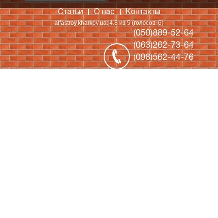
Статьи
О нас
Контакты
alfastroy.kharkov.ua
:
4.8
из
5
(голосов:
6
)
(050)889-52-64
(063)262-73-64
(098)562-44-76