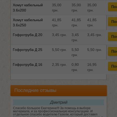
Хомут кабельный
35,00
35,00
35,00
По
3.6x200
грн.
грн.
грн.
Хомут кабельный
41,85
41,85
41,85
По
3.6x250
грн.
грн.
грн.
Гофротруба Д 20
3,45 грн.
3,45
3,45 грн.
По
грн.
Гофротруба Д 25
5,50 грн.
5,50
5,50 грн.
По
грн.
Гофротруба Д 16
2,35 грн.
0,80
16,95
По
грн.
грн.
Последние отзывы
Дмитрий
Спасибо большое Екатерине!!! За помощь в выборе
материала, и за профессиональную консультацию. И
отдельное спасибо водителю Газели, который доставил