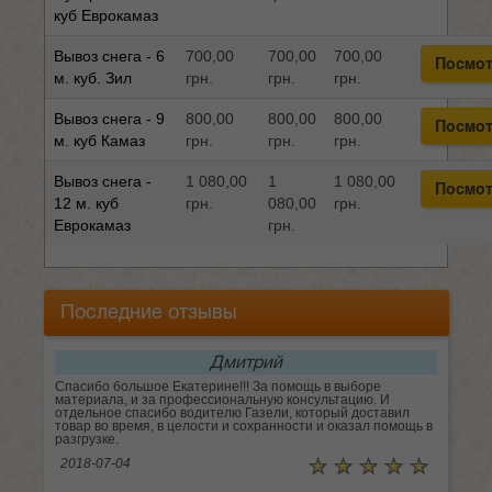
куб Еврокамаз
Вывоз снега - 6
700,00
700,00
700,00
Посмот
м. куб. Зил
грн.
грн.
грн.
Вывоз снега - 9
800,00
800,00
800,00
Посмот
м. куб Камаз
грн.
грн.
грн.
Вывоз снега -
1 080,00
1
1 080,00
Посмот
12 м. куб
грн.
080,00
грн.
Еврокамаз
грн.
Последние отзывы
Дмитрий
Спасибо большое Екатерине!!! За помощь в выборе
материала, и за профессиональную консультацию. И
отдельное спасибо водителю Газели, который доставил
товар во время, в целости и сохранности и оказал помощь в
разгрузке.
☆
★
☆
★
☆
★
☆
★
☆
★
2018-07-04