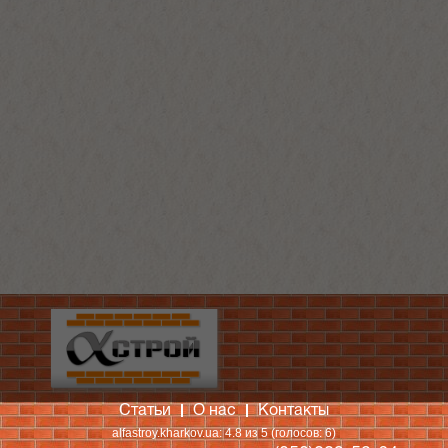
Статьи
О нас
Контакты
alfastroy.kharkov.ua
:
4.8
из
5
(голосов:
6
)