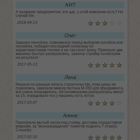
КИТ
А название предприятия, его адс, у этой компании есть? На
случай б/н.
☆
★
☆
★
☆
★
☆
★
☆
★
2018-04-13
Олег
Заказал пеноблок, сомневался перед выбором газоблок или
пеноблок, победил последний поскольку по
характеристикам теплее и не так сосет влагу. Приехало две
машины быстро разгрузились, закончу стройку посмотрим
на результат
☆
★
☆
★
☆
★
☆
★
☆
★
2017-05-13
Лена
Решили по-раньше начать строительство, пока цены не
поднялись, заказали миксер бетона М-350 для фундамента,
все очень понравилось, бетономешалка разгрузилась минут
за 15, порадовало что у машины есть лоток.
☆
★
☆
★
☆
★
☆
★
☆
★
2017-03-07
Алина
Приобрела мытый песок под стяжку, доставку осуществили
вовремя, за "вознаграждение" помогли поднять 7 этаж))).
Спасибо.
☆
★
☆
★
☆
★
☆
★
☆
★
2017-02-10