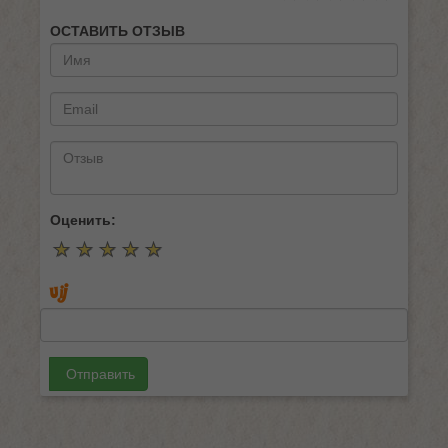
ОСТАВИТЬ ОТЗЫВ
Оценить:
☆
★
☆
★
☆
★
☆
★
☆
★
Отправить